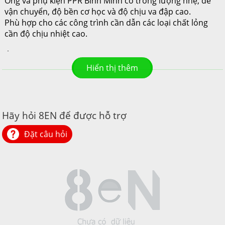
Ống và phụ kiện PPR Bình Minh có trong lượng nhẹ, dễ
vận chuyển, độ bền cơ học và độ chịu va đập cao.
Phù hợp cho các công trình cần dẫn các loại chất lỏng
cần độ chịu nhiệt cao.
ỨNG DỤNG:
Với những đặc tính ưu việt của ống PPR mà ống được sử
dụng rất rộng rãi trong nhiều lĩnh vực như:
Trong lĩnh vực xây dựng dân dụng (ống dẫn nước nóng,
nước lạnh cho sinh hoạt);
Trong công nghiệp, nông nghiệp (ống dẫn, ống dẫn nước
Hãy hỏi 8EN để được hỗ trợ
tưới tiêu, ống dẫn hơi, Gas, hệ thống sưởi ấm sàn nhà);
Trong lĩnh vực y tế (dùng để dẫn nước sinh hoạt cho
Đặt câu hỏi
bệnh viện); ống dẫn trong hệ thống đường ống của các
nhà máy sử dụng năng lượng mặt trời.