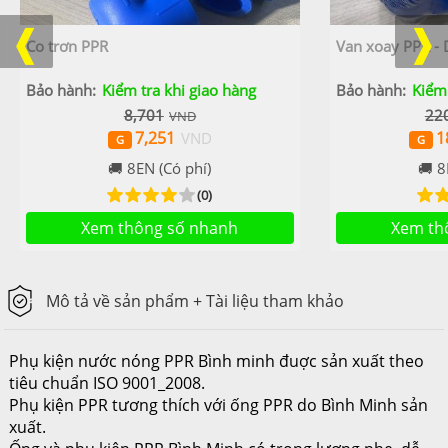
❰
❱
Co trơn PPR
Van xoay PPR -
Kiểm tra khi giao hàng
Kiểm 
8,701
22
7,251
1
8EN (Có phí)
8
(0)
Xem thông số nhanh
Xem th
Mô tả về sản phẩm
+ Tài liệu tham khảo
Phụ kiện nước nóng PPR Bình minh đuợc sản xuất theo
tiêu chuẩn ISO 9001_2008.
Phụ kiện PPR tương thích với ống PPR do Bình Minh sản
xuất.