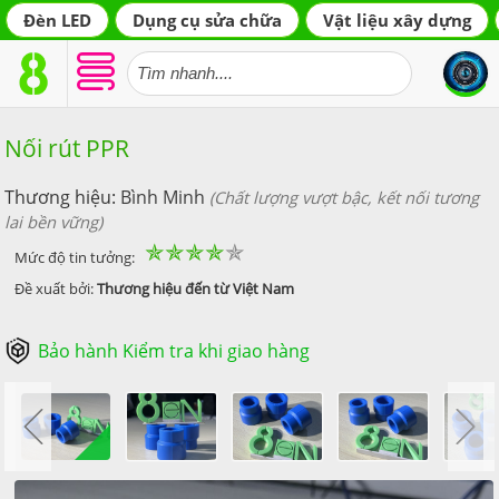
Đèn LED
Dụng cụ sửa chữa
Vật liệu xây dựng
Nối rút PPR
Bình Minh
(Chất lượng vượt bậc, kết nối tương
lai bền vững)
✯
✯
✯
✯
✯
Mức độ tin tưởng:
Thương hiệu đến từ Việt Nam
Bảo hành Kiểm tra khi giao hàng