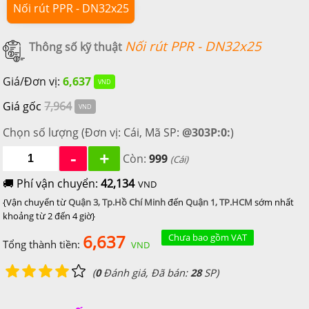
Nối rút PPR - DN32x25
Nối rút PPR - DN32x25
6,637
Giá gốc
7,964
Chọn số lượng (Đơn vị:
Cái
, Mã SP:
@303P:0:
)
-
+
999
(Cái)
42,134
{Vận chuyển từ
Quận 3, Tp.Hồ Chí Minh
đến
Quận 1, TP.HCM
sớm nhất
khoảng từ 2 đến 4 giờ
}
6,637
Chưa bao gồm VAT
(
0
Đánh giá, Đã bán:
28
SP)