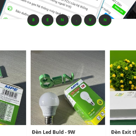
8
E
N
.
V
N
Đèn Led Buld - 9W
Đèn Exit 