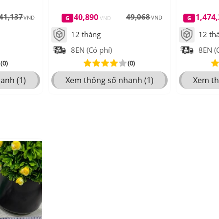
41,137
40,890
49,068
1,474
12 tháng
12 th
8EN (Có phí)
8EN (C
(0)
(0)
anh (1)
Xem thông số nhanh (1)
Xem th