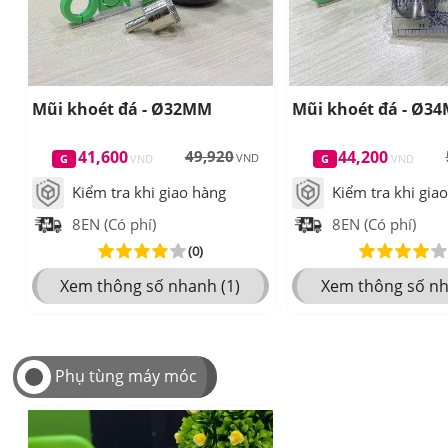
Mũi khoét đá - Ø32MM
Mũi khoét đá - Ø3
41,600
49,920
44,200
Kiểm tra khi giao hàng
Kiểm tra khi gia
8EN (Có phí)
8EN (Có phí)
(0)
Xem thông số nhanh (1)
Xem thông số nh
Phụ tùng máy móc