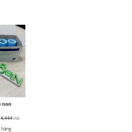
u non
4,444
o hàng