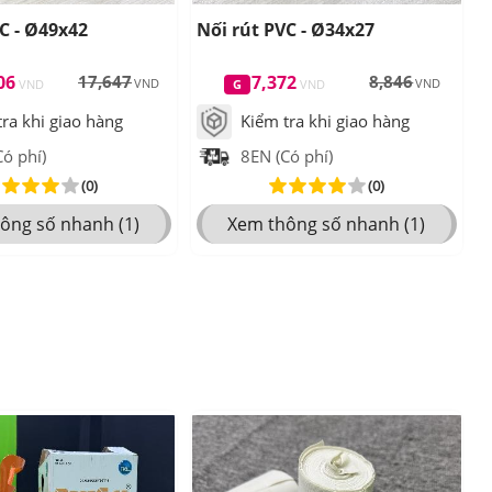
C - Ø49x42
Nối rút PVC - Ø34x27
06
17,647
7,372
8,846
ra khi giao hàng
Kiểm tra khi giao hàng
ó phí)
8EN (Có phí)
(0)
(0)
ông số nhanh (1)
Xem thông số nhanh (1)