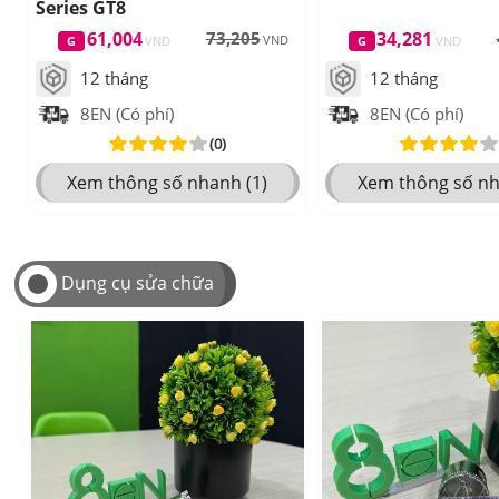
Series GT8
61,004
73,205
34,281
12 tháng
12 tháng
8EN (Có phí)
8EN (Có phí)
(0)
Xem thông số nhanh (1)
Xem thông số nh
Dụng cụ sửa chữa