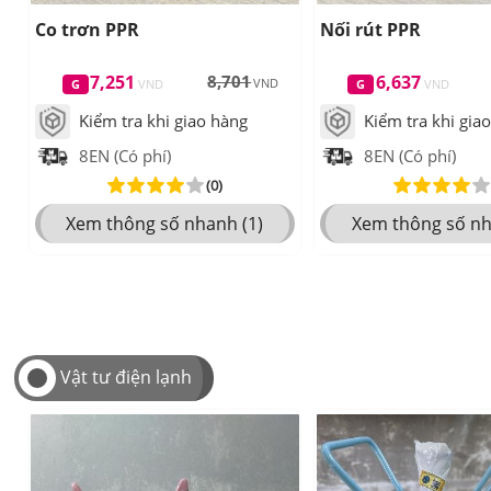
Co trơn PPR
Nối rút PPR
7,251
8,701
6,637
Kiểm tra khi giao hàng
Kiểm tra khi gia
8EN (Có phí)
8EN (Có phí)
(0)
Xem thông số nhanh (1)
Xem thông số nh
Vật tư điện lạnh