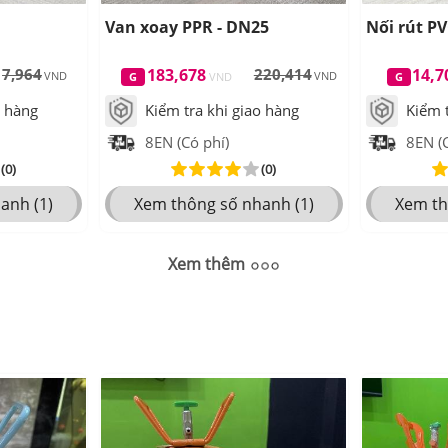
Van xoay PPR - DN25
Nối rút PV
7,964
183,678
220,414
14,7
o hàng
Kiểm tra khi giao hàng
Kiểm t
8EN (Có phí)
8EN (C
(0)
(0)
anh (1)
Xem thông số nhanh (1)
Xem th
Xem thêm