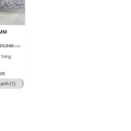
4MM
53,040
o hàng
(0)
anh (1)