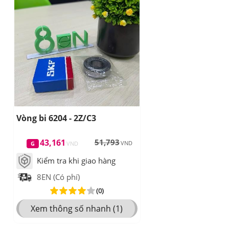
Vòng bi 6204 - 2Z/C3
43,161
51,793
Kiểm tra khi giao hàng
8EN (Có phí)
(0)
Xem thông số nhanh (1)