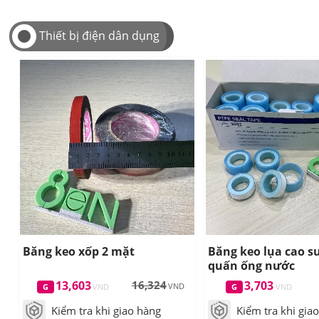
Thiết bị điện dân dụng
Băng keo xốp 2 mặt
Băng keo lụa cao s
quấn ống nước
13,603
16,324
3,703
Kiểm tra khi giao hàng
Kiểm tra khi gia