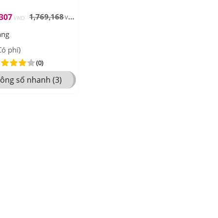
,307
1,769,168
áng
ó phí)
(0)
ông số nhanh (3)