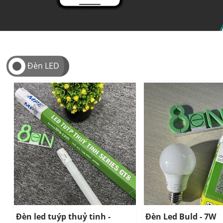
Đèn LED
Đèn led tuýp thuỷ tinh -
Đèn Led Buld - 7W