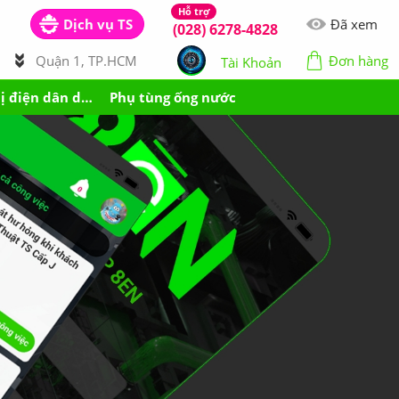
Dịch vụ TS
Đã xem
(028) 6278-4828
Quận 1, TP.HCM
Đơn hàng
Tài Khoản
Thiết bị điện dân dụng
Phụ tùng ống nước